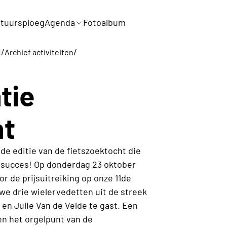
tuursploeg
Agenda
Fotoalbum
/
/
!
Archief activiteiten
tie
ht
de editie van de fietszoektocht die
 succes! Op donderdag 23 oktober
r de prijsuitreiking op onze 11de
we drie wielervedetten uit de streek
en Julie Van de Velde te gast. Een
en het orgelpunt van de