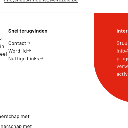
Snel terugvinden
Inte
w,
Contact
Stuu
in
Word lid
info
eel
Nuttige Links
prog
verw
activ
nerschap met