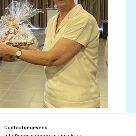
Contactgegevens
info@neoswingenezwevezele.be