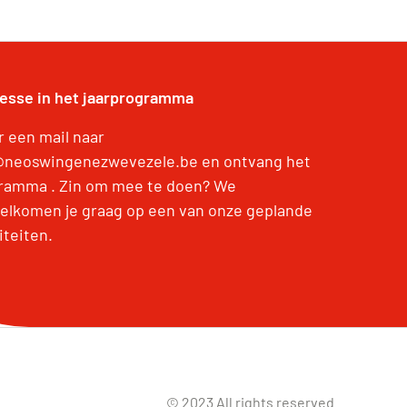
resse in het jaarprogramma
r een mail naar
@neoswingenezwevezele.be en ontvang het
ramma . Zin om mee te doen? We
elkomen je graag op een van onze geplande
iteiten.
© 2023 All rights reserved