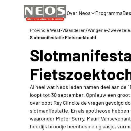
Over Neos
Programma
Bes
/
Provincie West-Vlaanderen
Wingene-Zwevezele
Slotmanifestatie Fietszoektocht
Slotmanifesta
Fietszoektoc
Al heel wat Neos leden namen deel aan de 11
loopt tot 30 september. Opnieuw een groot
overloopt Ray Clincke de vragen gevolgd doo
slotmanifestatie. En als apotheose hebben 
waaronder Pieter Serry, Mauri Vansevenant 
heerlijk broodje beenhesp en glaasje, vorm