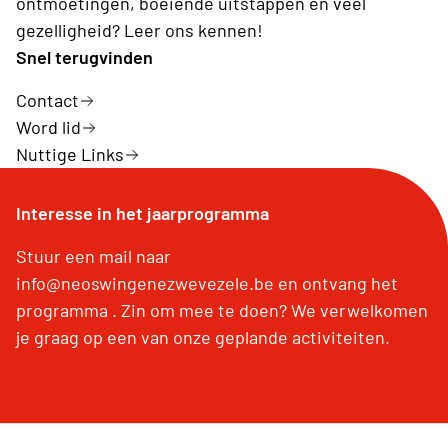
ontmoetingen, boeiende uitstappen en veel
gezelligheid? Leer ons kennen!
Snel terugvinden
Contact
Word lid
Nuttige Links
Interesse in het jaarprogramma
Stuur een mail naar
info@neoswingenezwevezele.be en ontvang het
programma . Zin om mee te doen? We verwelkomen
je graag op een van onze geplande activiteiten.