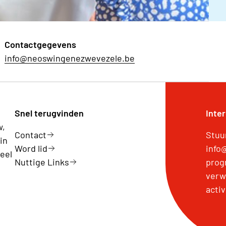
Contactgegevens
info@neoswingenezwevezele.be
Snel terugvinden
Inte
w,
Contact
Stuu
in
Word lid
info
eel
Nuttige Links
prog
verw
activ