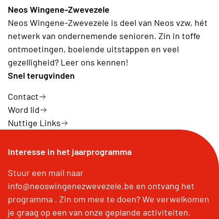
Neos Wingene-Zwevezele
Neos Wingene-Zwevezele is deel van Neos vzw, hét
netwerk van ondernemende senioren. Zin in toffe
ontmoetingen, boeiende uitstappen en veel
gezelligheid? Leer ons kennen!
Snel terugvinden
Contact
Word lid
Nuttige Links
Interesse in het jaarprogramma
Stuur een mail naar
info@neoswingenezwevezele.be en ontvang het
programma . Zin om mee te doen? We verwelkomen
je graag op een van onze geplande activiteiten.