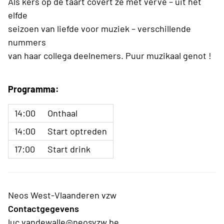
Als kers op de taart covert ze met verve – uit het
elfde
seizoen van liefde voor muziek – verschillende
nummers
van haar collega deelnemers. Puur muzikaal genot !
Programma:
14:00
Onthaal
14:00
Start optreden
17:00
Start drink
Neos West-Vlaanderen vzw
Contactgegevens
luc.vandewalle@neosvzw.be