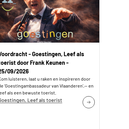
Voordracht - Goestingen, Leef als
toerist door Frank Keunen -
25/09/2026
Kom luisteren, laat u raken en inspireren door
de ‘Goestingambassadeur van Vlaanderen’,— en
leef als een bewuste toerist.
Goestingen, Leef als toerist