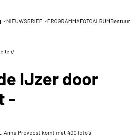
g
NIEUWSBRIEF
PROGRAMMA
FOTOALBUM
Bestuur
/
teiten
de IJzer door
 -
… Anne Provoost komt met 400 foto’s