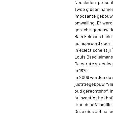
Neosleden
present
Twee gidsen namen 
imposante gebouw.
omwalling. Er werd
gerechtsgebouw dat
Baeckelmans hield
geïnspireerd door 
in eclectische stij
Louis Baeckelmans 
De eerste steenleg
in 1879.
In 2006 werden de 
justitiegebouw “Vli
oud gerechtshof. 
huisvestigt het hof
arbeidshof, familie
Onze gids Jef gaf e