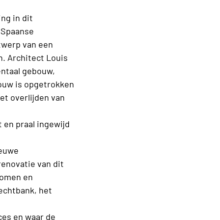
g in dit
 Spaanse
ntwerp van een
. Architect Louis
entaal gebouw,
bouw is opgetrokken
et overlijden van
 en praal ingewijd
ieuwe
renovatie van dit
nomen en
rechtbank, het
oces en waar de