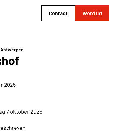
Contact
Word lid
f Antwerpen
shof
er 2025
ag 7 oktober 2025
geschreven