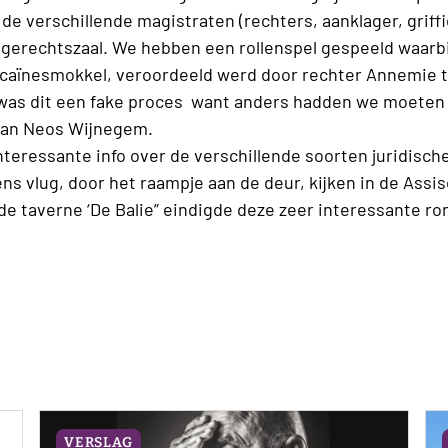
de verschillende magistraten (rechters, aanklager, griff
 gerechtszaal. We hebben een rollenspel gespeeld waarbi
caïnesmokkel, veroordeeld werd door rechter Annemie tot
g was dit een fake proces want anders hadden we moeten 
van Neos Wijnegem.
nteressante info over de verschillende soorten juridisc
s vlug, door het raampje aan de deur, kijken in de Assis
de taverne ‘De Balie” eindigde deze zeer interessante ro
VERSLAG