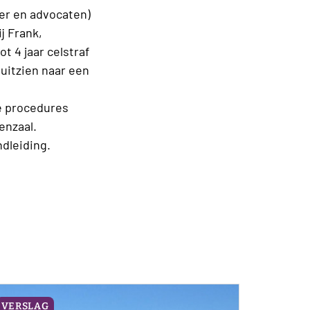
ier en advocaten)
j Frank,
 4 jaar celstraf
uitzien naar een
he procedures
enzaal.
ndleiding.
VERSLAG