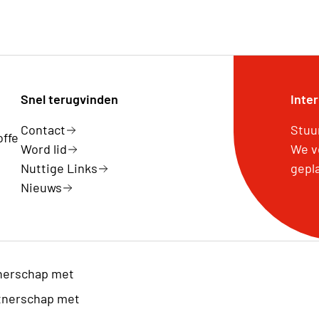
Snel terugvinden
Inte
Contact
Stuu
offe
Word lid
We v
Nuttige Links
gepl
Nieuws
nerschap met