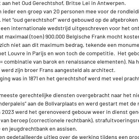
 aan het Oud Gerechtshof, Britse Lei in Antwerpen.
ieder een groep van 20 personen mee voor de rondleidin
 Het “oud gerechtshof” werd gebouwd op de afgebroken
 een internationale wedstrijd uitgeschreven voor het o
 maximaal (toen) 900.000 Belgische Frank mocht kosten
 zich niet aan dit maximum bedrag, tekende een monum
het Louvre in Parijs en won toch de competitie. Het ge
l (= combinatie van barok en renaissance elementen). Na h
werd zijn broer Frans aangesteld als architect.
ging was in 1871 en het gerechtshof werd met veel pracht
meeste gerechtelijke diensten overgebracht naar het n
nderpaleis” aan de Bolivarplaats en werd gestart met de 
In 2023 werd het gerenoveerd gebouw weer in dienst ge
 van beroep (correctionele rechtbank), strafuitvoerings
- en jeugdrechtbank en assisen.
en gedetailleerde uitleg over de werking tijdens een pr