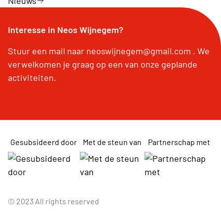
Nieuws
Interesse in Neos Wijnegem?
Stuur een mail naar neoswijnegem@gmail.com . We
verwelkomen je graag op een van onze geplande
activiteiten.
Gesubsideerd door
Met de steun van
Partnerschap met
© 2023 All rights reserved