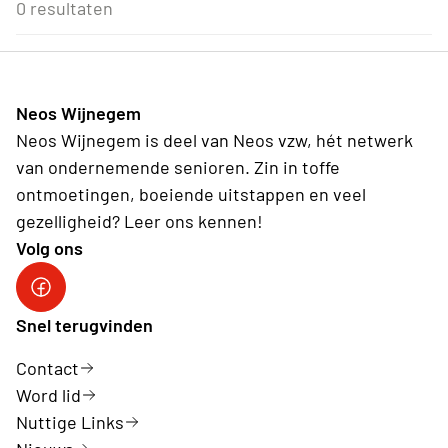
3
4
5
6
7
8
9
0 resultaten
Wederkerend
10
11
12
13
14
15
16
17
18
19
20
21
22
23
24
25
26
27
28
29
30
31
1
2
3
4
5
6
Neos Wijnegem
Vandaag
Wissen
Neos Wijnegem is deel van Neos vzw, hét netwerk
van ondernemende senioren. Zin in toffe
ontmoetingen, boeiende uitstappen en veel
gezelligheid? Leer ons kennen!
Volg ons
Facebook Neos Wijnegem
Snel terugvinden
Contact
Word lid
Nuttige Links