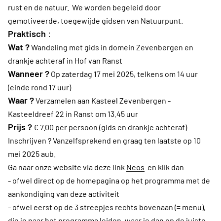
rust en de natuur. We worden begeleid door
gemotiveerde, toegewijde gidsen van Natuurpunt.
Praktisch
:
Wat ?
Wandeling met gids in domein Zevenbergen en
drankje achteraf in Hof van Ranst
Wanneer ?
Op zaterdag 17 mei 2025, telkens om 14 uur
(einde rond 17 uur)
Waar ?
Verzamelen aan Kasteel Zevenbergen -
Kasteeldreef 22 in Ranst om 13.45 uur
Prijs ?
€ 7.00 per persoon (gids en drankje achteraf)
Inschrijven ?
Vanzelfsprekend en graag ten laatste op 10
mei 2025 aub.
Ga naar onze website via deze link
Neos
en klik dan
- ofwel direct op de homepagina op het programma met de
aankondiging van deze activiteit
- ofwel eerst op de 3 streepjes rechts bovenaan (= menu),
die je naar het programma leiden, waar je dan op de juiste