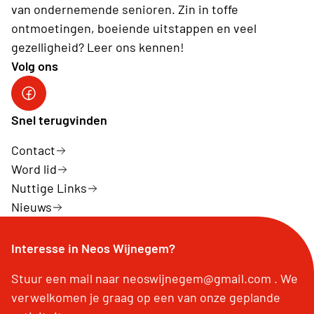
van ondernemende senioren. Zin in toffe
ontmoetingen, boeiende uitstappen en veel
gezelligheid? Leer ons kennen!
Volg ons
Facebook Neos Wijnegem
Snel terugvinden
Contact
Word lid
Nuttige Links
Nieuws
Interesse in Neos Wijnegem?
Stuur een mail naar neoswijnegem@gmail.com . We
verwelkomen je graag op een van onze geplande