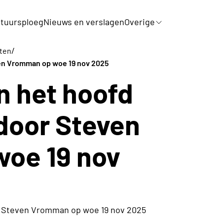
tuursploeg
Nieuws en verslagen
Overige
/
iten
ven Vromman op woe 19 nov 2025
n het hoofd
door Steven
oe 19 nov
r Steven Vromman op woe 19 nov 2025