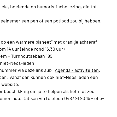
ele, boeiende en humoristische lezing, die tot
!
 deelnemer
een pen of een potlood
zou bij hebben.
 op een warmere planeet” met drankje achteraf
 14 uur (einde rond 16.30 uur)
negem – Turnhoutsebaan 199
r niet-Neos-leden
dnummer via deze link aub
Agenda - activiteiten
.
er ; vanaf dan kunnen ook niet-Neos leden een
de website.
 ter beschikking om je te helpen als het niet zou
emen aub. Dat kan via telefoon 0487 91 90 15 – of e-