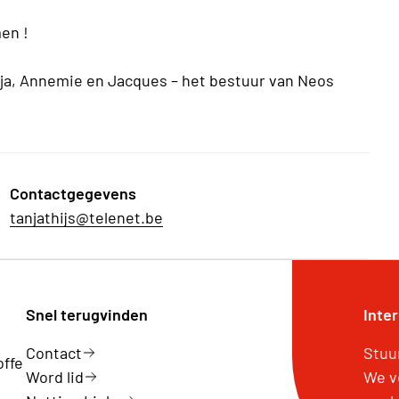
men !
anja, Annemie en Jacques – het bestuur van Neos
Contactgegevens
tanjathijs@telenet.be
Snel terugvinden
Inte
Contact
Stuu
offe
Word lid
We v