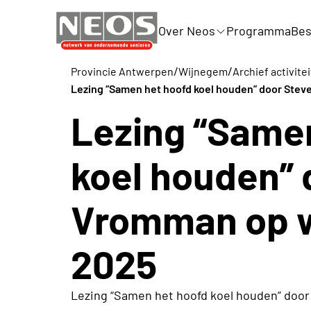
Over Neos
Programma
Bes
/
/
Provincie Antwerpen
Wijnegem
Archief activite
Lezing “Samen het hoofd koel houden” door Ste
Lezing “Same
koel houden” 
Vromman op w
2025
Lezing “Samen het hoofd koel houden” doo