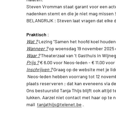
Steven Vromman staat garant voor een actu
nadenken stemt en die je niet mag missen 
BELANGRIJK : Steven laat vragen dat elke
Praktisch
:
Wat ?
Lezing “Samen het hoofd koel houden
Wanneer ?
op woensdag 19 november 2025 om
Waar ?
Theaterzaal van ’t Gasthuis in Wij
Prijs ?
€ 6.00 voor Neos-leden - € 11.00 voo
Inschrijven ?
Graag op de website met je li
Neos-leden hebben voorrang tot 12 novemb
plaats reserveren ; dat kan eveneens via 
Ons bestuurslid Tanja Thijs blijft ook altijd
lukken. Aarzel niet contact met haar op te n
mail
tanjathijs@telenet.be
.