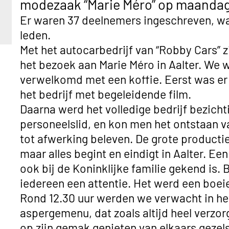
modezaak “Marie Méro” op maandag
Er waren 37 deelnemers ingeschreven, wa
leden.
Met het autocarbedrijf van “Robby Cars” 
het bezoek aan Marie Méro in Aalter. We w
verwelkomd met een koffie. Eerst was er 
het bedrijf met begeleidende film.
Daarna werd het volledige bedrijf bezicht
personeelslid, en kon men het ontstaan v
tot afwerking beleven. De grote producti
maar alles begint en eindigt in Aalter. Ee
ook bij de Koninklijke familie gekend is. 
iedereen een attentie. Het werd een boe
Rond 12.30 uur werden we verwacht in he
aspergemenu, dat zoals altijd heel verzo
op zijn gemak genieten van elkaars gezel