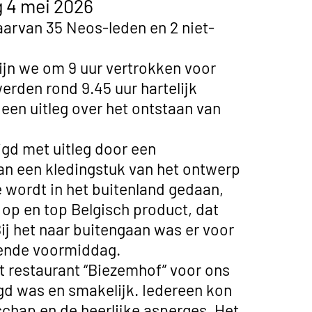
 4 mei 2026
arvan 35 Neos-leden en 2 niet-
zijn we om 9 uur vertrokken voor
erden rond 9.45 uur hartelijk
een uitleg over het ontstaan van
igd met uitleg door een
an een kledingstuk van het ontwerp
e wordt in het buitenland gedaan,
n op en top Belgisch product, dat
Bij het naar buitengaan was er voor
iende voormiddag.
t restaurant “Biezemhof” voor ons
rgd was en smakelijk. Iedereen kon
schap en de heerlijke asperges. Het