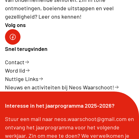
ontmoetingen, boeiende uitstappen en veel
gezelligheid? Leer ons kennen!
Volg ons
Facebook Waarschoot
Snel terugvinden
Contact
Word lid
Nuttige Links
Nieuws en activiteiten bij Neos Waarschoot!
Interesse in het jaarprogramma 2025-2026?
Stuur een mail naar neos.waarschoot@gmail.com en
ontvang het jaarprogramma voor het volgende
werkjaar. Zin om mee te doen? We verwelkomen je