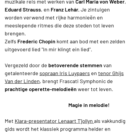
muzikale reis met werken van
Carl Maria von Weber
,
Eduard Strauss
, en
Franz Lehár.
Je zintuigen
worden verwend met rijke harmonieën en
meeslepende ritmes die deze steden tot leven
brengen.
Zelfs
Frederic Chopin
komt aan bod met een zelden
uitgevoerd lied "In mir klingt ein lied".
Vergezeld door de
betoverende stemmen
van
getalenteerde
sopraan Iris Luypaers
en
tenor
Ghijs
Van der Linden
, brengt Frascati Symphonic de
prachtige operette-melodieën
weer tot leven.
Magie in melodie!
Met
Klara-presentator Lenaart T'jollyn
als vakkundig
gids wordt het klassiek programma helder en