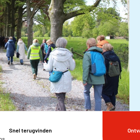
Snel terugvinden
Ontv
os