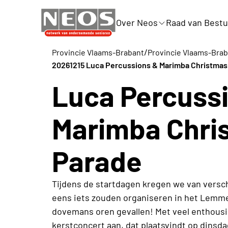
Over Neos
Raad van Bestu
/
Provincie Vlaams-Brabant
Provincie Vlaams-Bra
20261215 Luca Percussions & Marimba Christmas
Luca Percuss
Marimba Chri
Parade
Tijdens de startdagen kregen we van versc
eens iets zouden organiseren in het Lemmen
dovemans oren gevallen! Met veel enthous
kerstconcert aan, dat plaatsvindt op dinsd