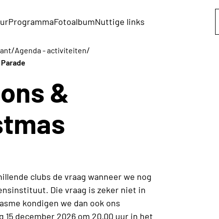
ur
Programma
Fotoalbum
Nuttige links
/
/
bant
Agenda - activiteiten
 Parade
ions &
stmas
hillende clubs de vraag wanneer we nog
sinstituut. Die vraag is zeker niet in
iasme kondigen we dan ook ons
ag 15 december 2026 om 20.00 uur in het