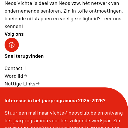
Neos Vichte is deel van Neos vzw, hét netwerk van
ondernemende senioren. Zin in toffe ontmoetingen,
boeiende uitstappen en veel gezelligheid? Leer ons
kennen!
Volg ons
Neos vzw
Snel terugvinden
Contact
Word lid
Nuttige Links
Interesse in het jaarprogramma 2025-2026?
Stuur een mail naar vichte@neosclub.be en ontvang
het jaarprogramma voor het volgende werkjaar. Zin
om mee te doen? We verwelkomen je graag op een