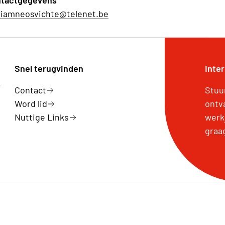
tactgegevens
iamneosvichte@telenet.be
Snel terugvinden
Inte
k
Contact
Stuu
Word lid
ontv
Nuttige Links
werk
graa