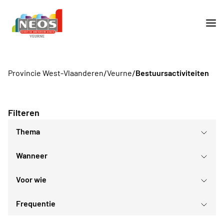
/
/
Provincie West-Vlaanderen
Veurne
Bestuursactiviteiten
Filteren
Thema
Wanneer
Voor wie
augustus
2026
Frequentie
Voor iedereen
ma
di
wo
do
vr
za
zo
Voor alle Neos leden
27
28
29
30
31
1
2