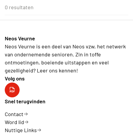
Eenmalig
Voor Neos leden van de eigen afdeling
3
4
5
6
7
8
9
0 resultaten
Wederkerend
10
11
12
13
14
15
16
17
18
19
20
21
22
23
24
25
26
27
28
29
30
31
1
2
3
4
5
6
Neos Veurne
Vandaag
Wissen
Neos Veurne is een deel van Neos vzw, het netwerk
van ondernemende senioren. Zin in toffe
ontmoetingen, boeiende uitstappen en veel
gezelligheid? Leer ons kennen!
Volg ons
Snel terugvinden
Contact
Word lid
Nuttige Links