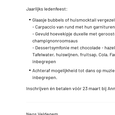
Jaarlijks ledenfeest:
Glaasje bubbels of huismocktail vergezel
- Carpaccio van rund met hun garnituren 
- Gevuld hoevekipje duxelle met geroo
champignonroomsaus
- Dessertsymfonie met chocolade - haze
Tafelwater, huiswijnen, fruitsap, Cola, Fan
inbegrepen
Achteraf mogelijkheid tot dans op muzie
inbegrepen.
Inschrijven én betalen vóór 23 maart bij An
Neos Veldegem