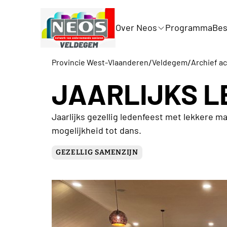
Over Neos
Programma
Bes
/
/
Provincie West-Vlaanderen
Veldegem
Archief ac
JAARLIJKS L
Jaarlijks gezellig ledenfeest met lekkere m
mogelijkheid tot dans.
GEZELLIG SAMENZIJN