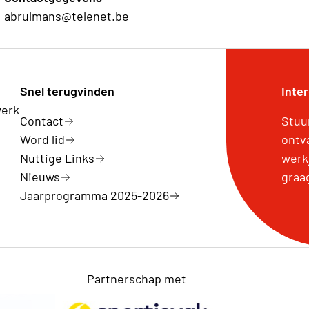
abrulmans@telenet.be
Snel terugvinden
Inte
werk
Contact
Stuu
Word lid
ontv
Nuttige Links
werk
Nieuws
graa
Jaarprogramma 2025-2026
Partnerschap met