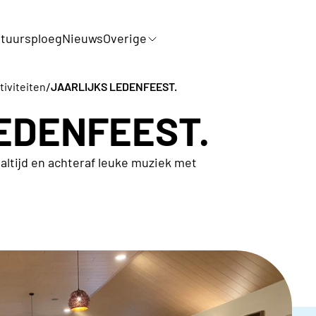
tuursploeg
Nieuws
Overige
/
tiviteiten
JAARLIJKS LEDENFEEST.
EDENFEEST.
aaltijd en achteraf leuke muziek met