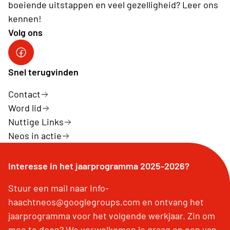
boeiende uitstappen en veel gezelligheid? Leer ons
kennen!
Volg ons
Facebook pagina Haacht
Snel terugvinden
Contact
Word lid
Nuttige Links
Neos in actie
Interesse in het jaarprogramma 2025-2026?
Stuur een mail naar info-
haachtneos@googlegroups.com en ontvang het
jaarprogramma voor het volgende werkjaar. Zin om
mee te doen? We verwelkomen je graag op een van