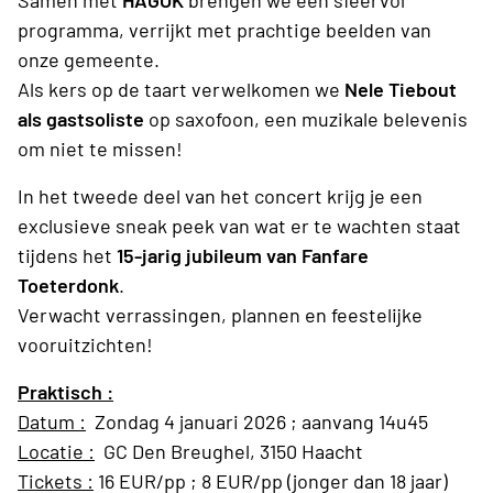
Samen met
HAGOK
brengen we een sfeervol
programma, verrijkt met prachtige beelden van
onze gemeente.
Als kers op de taart verwelkomen we
Nele Tiebout
als gastsoliste
op saxofoon, een muzikale belevenis
om niet te missen!
In het tweede deel van het concert krijg je een
exclusieve sneak peek van wat er te wachten staat
tijdens het
15-jarig jubileum van Fanfare
Toeterdonk
.
Verwacht verrassingen, plannen en feestelijke
vooruitzichten!
Praktisch :
Datum :
Zondag 4 januari 2026 ; aanvang 14u45
Locatie :
GC Den Breughel, 3150 Haacht
Tickets :
16 EUR/pp ; 8 EUR/pp (jonger dan 18 jaar)