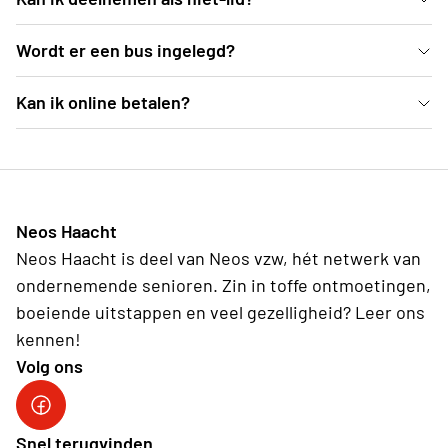
test
Wordt er een bus ingelegd?
test
Kan ik online betalen?
test
Neos Haacht
Neos Haacht is deel van Neos vzw, hét netwerk van
ondernemende senioren. Zin in toffe ontmoetingen,
boeiende uitstappen en veel gezelligheid? Leer ons
kennen!
Volg ons
Facebook pagina Haacht
Snel terugvinden