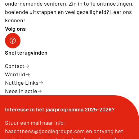
ondernemende senioren. Zin in toffe ontmoetingen,
boeiende uitstappen en veel gezelligheid? Leer ons
kennen!
Volg ons
Facebook pagina Haacht
Snel terugvinden
Contact
Word lid
Nuttige Links
Neos in actie
Interesse in het jaarprogramma 2025-2026?
Stuur een mail naar info-
haachtneos@googlegroups.com en ontvang het