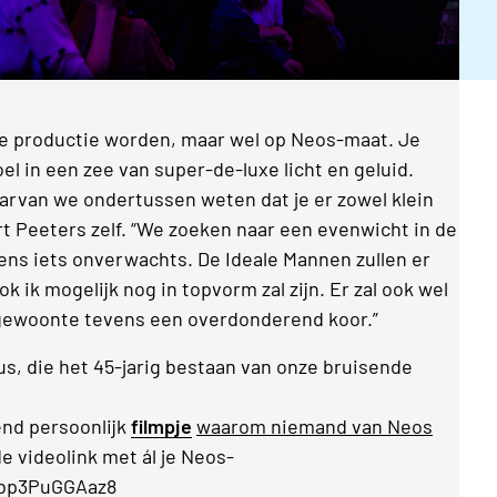
te productie worden, maar wel op Neos-maat. Je
 in een zee van super-de-luxe licht en geluid.
aarvan we ondertussen weten dat je er zowel klein
Bart Peeters zelf. “We zoeken naar een evenwicht in de
eens iets onverwachts. De Ideale Mannen zullen er
ok ik mogelijk nog in topvorm zal zijn. Er zal ook wel
gewoonte tevens een overdonderend koor.”
, die het 45-jarig bestaan van onze bruisende
gend persoonlijk
filmpje
waarom niemand van Neos
de videolink met ál je Neos-
=bp3PuGGAaz8