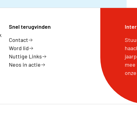
Snel terugvinden
Inte
k
Contact
Stuur
Word lid
haac
Nuttige Links
jaar
Neos in actie
mee 
onze