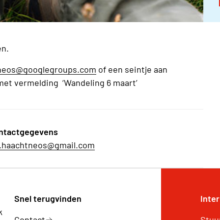
en.
tneos@googlegroups.com
of een seintje aan
 met vermelding ‘Wandeling 6 maart’
ntactgegevens
zi.haachtneos@gmail.com
Snel terugvinden
Inte
k
Contact
Stuur