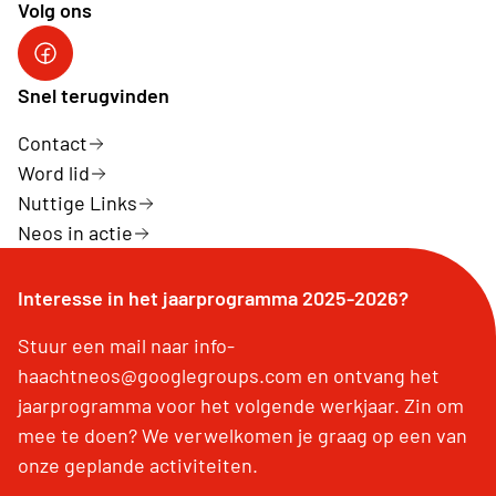
Volg ons
Facebook pagina Haacht
Snel terugvinden
Contact
Word lid
Nuttige Links
Neos in actie
Interesse in het jaarprogramma 2025-2026?
Stuur een mail naar info-
haachtneos@googlegroups.com en ontvang het
jaarprogramma voor het volgende werkjaar. Zin om
mee te doen? We verwelkomen je graag op een van
onze geplande activiteiten.