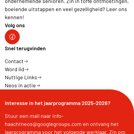
ondernemende senioren. Zin in toffe ontmoetingen,
boeiende uitstappen en veel gezelligheid? Leer ons
kennen!
Volg ons
Facebook pagina Haacht
Snel terugvinden
Contact
Word lid
Nuttige Links
Neos in actie
Interesse in het jaarprogramma 2025-2026?
Stuur een mail naar info-
haachtneos@googlegroups.com en ontvang het
jaarprogramma voor het volgende werkjaar. Zin om