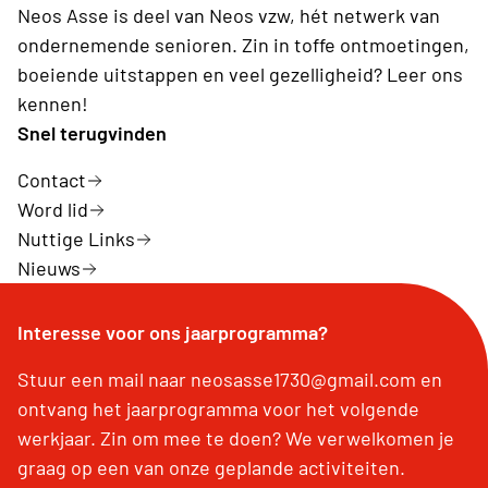
Neos Asse is deel van Neos vzw, hét netwerk van
ondernemende senioren. Zin in toffe ontmoetingen,
boeiende uitstappen en veel gezelligheid? Leer ons
kennen!
Snel terugvinden
Contact
Word lid
Nuttige Links
Nieuws
Interesse voor ons jaarprogramma?
Stuur een mail naar neosasse1730@gmail.com en
ontvang het jaarprogramma voor het volgende
werkjaar. Zin om mee te doen? We verwelkomen je
graag op een van onze geplande activiteiten.