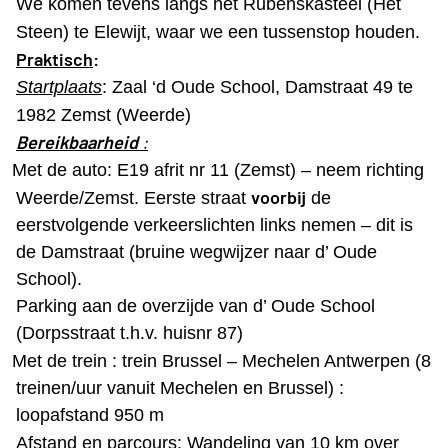
We komen tevens langs het Rubenskasteel (Het
Steen) te Elewijt, waar we een tussenstop houden.
Praktisch
:
Startplaats
: Zaal ‘d Oude School, Damstraat 49 te
1982 Zemst (Weerde)
Bereikbaarheid
:
Met de auto: E19 afrit nr 11 (Zemst) – neem richting
voorbij
Weerde/Zemst. Eerste straat
de
eerstvolgende verkeerslichten links nemen – dit is
de Damstraat (bruine wegwijzer naar d’ Oude
School).
Parking aan de overzijde van d’ Oude School
(Dorpsstraat t.h.v. huisnr 87)
Met de trein : trein Brussel – Mechelen Antwerpen (8
treinen/uur vanuit Mechelen en Brussel) :
loopafstand 950 m
Afstand en parcours
: Wandeling van 10 km over