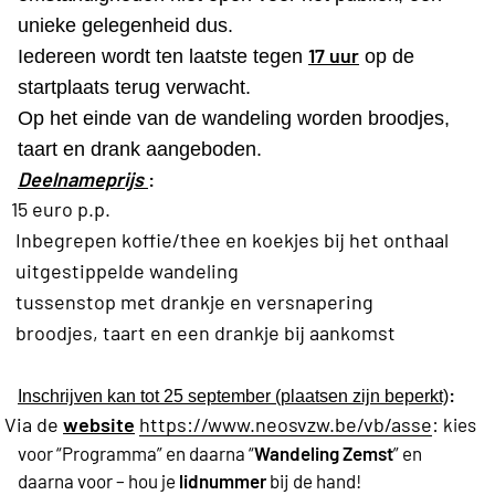
unieke gelegenheid dus.
17 uur
Iedereen wordt ten laatste tegen
op de
startplaats terug verwacht.
Op het einde van de wandeling worden broodjes,
taart en drank aangeboden.
Deelnameprijs
:
15 euro p.p.
Inbegrepen koffie/thee en koekjes bij het onthaal
uitgestippelde wandeling
tussenstop met drankje en versnapering
broodjes, taart en een drankje bij aankomst
:
Inschrijven kan tot 25 september (plaatsen zijn beperkt)
§
Via de
website
https://www.neosvzw.be/vb/asse
:
kies
voor “Programma” en daarna “
Wandeling Zemst
” en
daarna voor – hou je
lidnummer
bij de hand!