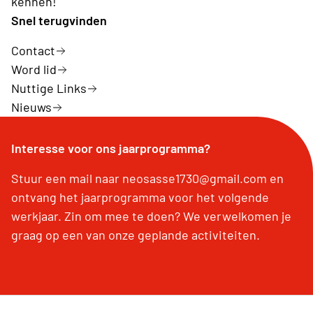
kennen!
Snel terugvinden
Contact
Word lid
Nuttige Links
Nieuws
Interesse voor ons jaarprogramma?
Stuur een mail naar neosasse1730@gmail.com en
ontvang het jaarprogramma voor het volgende
werkjaar. Zin om mee te doen? We verwelkomen je
graag op een van onze geplande activiteiten.