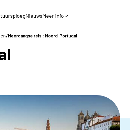
tuursploeg
Nieuws
Meer info
/
ten
Meerdaagse reis : Noord-Portugal
al