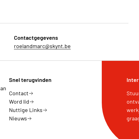
Contactgegevens
roelandmarc@skynt.be
Snel terugvinden
Inte
van
Contact
Stuu
Word lid
ontv
Nuttige Links
werk
Nieuws
graa