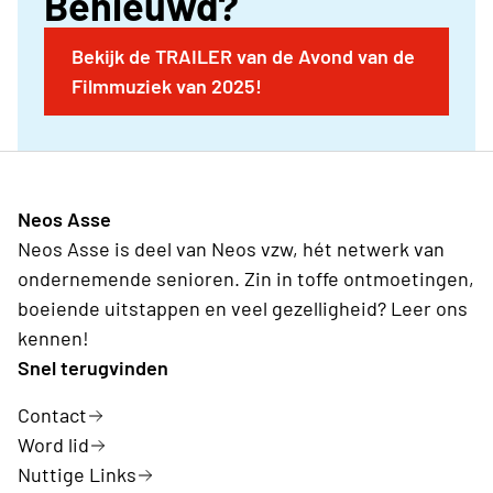
Benieuwd?
De Lijn in de provincie Antwerpen.
Bekijk de TRAILER van de Avond van de
Filmmuziek van 2025!
Neos Asse
Neos Asse is deel van Neos vzw, hét netwerk van
ondernemende senioren. Zin in toffe ontmoetingen,
boeiende uitstappen en veel gezelligheid? Leer ons
kennen!
Snel terugvinden
Contact
Word lid
Nuttige Links