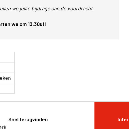
llen we jullie bijdrage aan de voordracht
arten we om 13.30u!!
veken
Snel terugvinden
Inte
erk