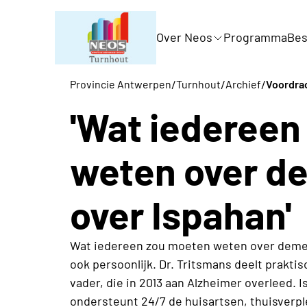
Over Neos
Programma
Bes
/
/
/
Provincie Antwerpen
Turnhout
Archief
Voordra
'Wat iedereen
weten over d
over Ispahan'
Wat iedereen zou moeten weten over dementi
ook persoonlijk. Dr. Tritsmans deelt praktis
vader, die in 2013 aan Alzheimer overleed. I
ondersteunt 24/7 de huisartsen, thuisverp