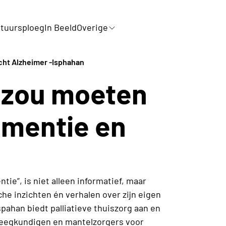
tuursploeg
In Beeld
Overige
cht Alzheimer -Isphahan
 zou moeten
ementie en
e”, is niet alleen informatief, maar
che inzichten én verhalen over zijn eigen
spahan biedt palliatieve thuiszorg aan en
leegkundigen en mantelzorgers voor