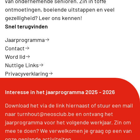
van ondernemende senioren. Zin in toffe
ontmoetingen, boeiende uitstappen en veel
gezelligheid? Leer ons kennen!
Snel terugvinden
Jaarprogramma
Contact
Word lid
Nuttige Links
Privacyverklaring
Interesse in het jaarprogramma 2025 - 2026
Download het via de link hiernaast of stuur een mail
naar turnhout@neosclub.be en ontvang het
jaarprogramma voor het volgende werkjaar. Zin om
mee te doen? We verwelkomen je graag op een van
onze geplande activiteiten.