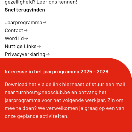
gezelligheid? Leer ons kennen!
Snel terugvinden
Jaarprogramma
Contact
Word lid
Nuttige Links
Privacyverklaring
Interesse in het jaarprogramma 2025 - 2026
Download het via de link hiernaast of stuur een mail
naar turnhout@neosclub.be en ontvang het
jaarprogramma voor het volgende werkjaar. Zin om
mee te doen? We verwelkomen je graag op een van
onze geplande activiteiten.