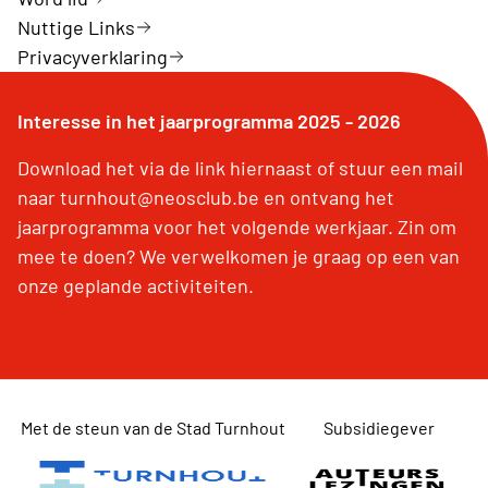
Nuttige Links
Privacyverklaring
Interesse in het jaarprogramma 2025 - 2026
Download het via de link hiernaast of stuur een mail
naar turnhout@neosclub.be en ontvang het
jaarprogramma voor het volgende werkjaar. Zin om
mee te doen? We verwelkomen je graag op een van
onze geplande activiteiten.
Met de steun van de Stad Turnhout
Subsidiegever