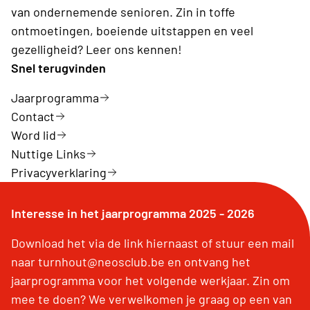
van ondernemende senioren. Zin in toffe
ontmoetingen, boeiende uitstappen en veel
gezelligheid? Leer ons kennen!
Snel terugvinden
Jaarprogramma
Contact
Word lid
Nuttige Links
Privacyverklaring
Interesse in het jaarprogramma 2025 - 2026
Download het via de link hiernaast of stuur een mail
naar turnhout@neosclub.be en ontvang het
jaarprogramma voor het volgende werkjaar. Zin om
mee te doen? We verwelkomen je graag op een van