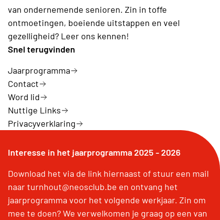
van ondernemende senioren. Zin in toffe
ontmoetingen, boeiende uitstappen en veel
gezelligheid? Leer ons kennen!
Snel terugvinden
Jaarprogramma
Contact
Word lid
Nuttige Links
Privacyverklaring
Interesse in het jaarprogramma 2025 - 2026
Download het via de link hiernaast of stuur een mail
naar turnhout@neosclub.be en ontvang het
jaarprogramma voor het volgende werkjaar. Zin om
mee te doen? We verwelkomen je graag op een van