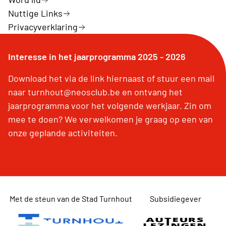
Nuttige Links
Privacyverklaring
Interesse in het jaarprogramma 2025 - 2026
Download het via de link hiernaast of stuur een mail
naar turnhout@neosclub.be en ontvang het
jaarprogramma voor het volgende werkjaar. Zin om
mee te doen? We verwelkomen je graag op een van
onze geplande activiteiten.
Met de steun van de Stad Turnhout
Subsidiegever