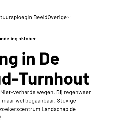
tuursploeg
In Beeld
Overige
andeling oktober
ng in De
ud-Turnhout
. Niet-verharde wegen. Bij regenweer
g maar wel begaanbaar. Stevige
Bezoekerscentrum Landschap de
!