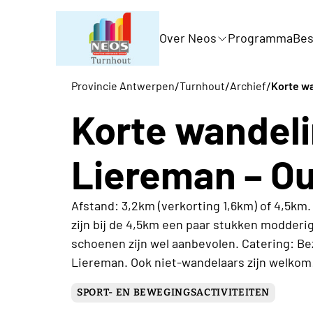
Over Neos
Programma
Bes
/
/
/
Provincie Antwerpen
Turnhout
Archief
Korte w
Korte wandeli
Liereman – O
Afstand: 3,2km (verkorting 1,6km) of 4,5km
zijn bij de 4,5km een paar stukken modderi
schoenen zijn wel aanbevolen. Catering: 
Liereman. Ook niet-wandelaars zijn welkom
SPORT- EN BEWEGINGSACTIVITEITEN