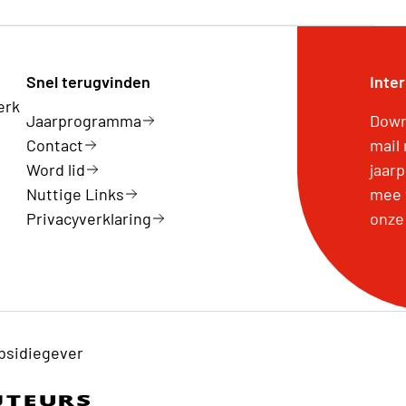
Snel terugvinden
Inte
erk
Jaarprogramma
Downl
Contact
mail
Word lid
jaar
Nuttige Links
mee 
Privacyverklaring
onze
bsidiegever