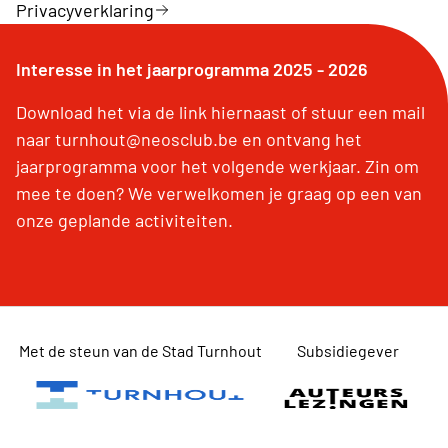
Privacyverklaring
Interesse in het jaarprogramma 2025 - 2026
Download het via de link hiernaast of stuur een mail
naar turnhout@neosclub.be en ontvang het
jaarprogramma voor het volgende werkjaar. Zin om
mee te doen? We verwelkomen je graag op een van
onze geplande activiteiten.
Met de steun van de Stad Turnhout
Subsidiegever