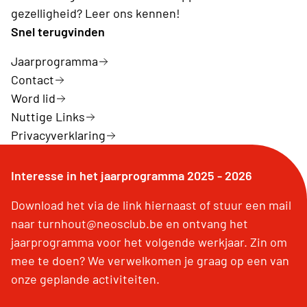
gezelligheid? Leer ons kennen!
Snel terugvinden
Jaarprogramma
Contact
Word lid
Nuttige Links
Privacyverklaring
Interesse in het jaarprogramma 2025 - 2026
Download het via de link hiernaast of stuur een mail
naar turnhout@neosclub.be en ontvang het
jaarprogramma voor het volgende werkjaar. Zin om
mee te doen? We verwelkomen je graag op een van
onze geplande activiteiten.