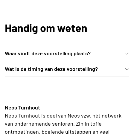
Handig om weten
Waar vindt deze voorstelling plaats?
In de comfortabele zitjes van het Trixxo Theater
Wat is de timing van deze voorstelling?
(Gouverneur Verwilghensingel 70, 3500 Hasselt) kan
De deuren van de zaal gaan open om 19u. De
je wegdromen bij deze magische dansvoorstelling.
voorstelling start om 20u00 en duurt tot 21u30 ,
inclusief pauze.
Neos Turnhout
Neos Turnhout is deel van Neos vzw, hét netwerk
van ondernemende senioren. Zin in toffe
ontmoetingen, boeiende uitstappen en veel