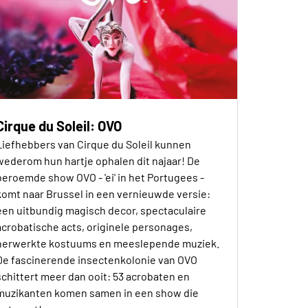
Cirque du Soleil: OVO
Liefhebbers van Cirque du Soleil kunnen
wederom hun hartje ophalen dit najaar! De
beroemde show OVO - 'ei' in het Portugees -
komt naar Brussel in een vernieuwde versie:
een uitbundig magisch decor, spectaculaire
acrobatische acts, originele personages,
herwerkte kostuums en meeslepende muziek.
De fascinerende insectenkolonie van OVO
schittert meer dan ooit: 53 acrobaten en
muzikanten komen samen in een show die