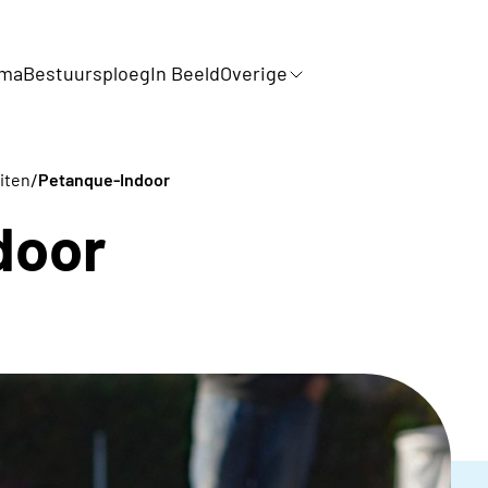
mma
Bestuursploeg
In Beeld
Overige
/
iten
Petanque-Indoor
door