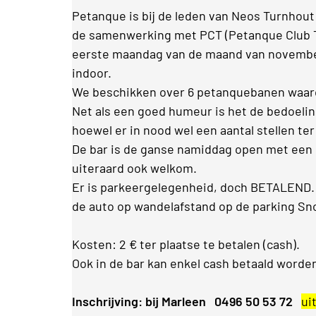
Petanque is bij de leden van Neos Turnhout
de samenwerking met PCT (Petanque Club T
eerste maandag van de maand van november
indoor.
We beschikken over 6 petanquebanen waar
Net als een goed humeur is het de bedoelin
hoewel er in nood wel een aantal stellen ter
De bar is de ganse namiddag open met een ru
uiteraard ook welkom.
Er is parkeergelegenheid, doch BETALEND. B
de auto op wandelafstand op de parking Sno
Kosten: 2 € ter plaatse te betalen (cash).
Ook in de bar kan enkel cash betaald worde
Inschrijving: bij Marleen 0496 50 53 72
ui