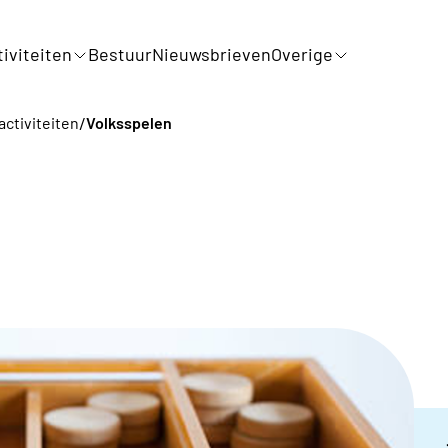
iviteiten
Bestuur
Nieuwsbrieven
Overige
/
activiteiten
Volksspelen