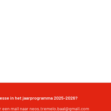
resse in het jaarprogramma 2025-2026?
r een mail naar neos.tremelo.baal@gmail.com