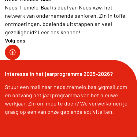
Neos Tremelo-Baal is deel van Neos vzw, hét
netwerk van ondernemende senioren. Zin in toffe
ontmoetingen, boeiende uitstappen en veel
gezelligheid? Leer ons kennen!
Volg ons
Facebook Tremelo-Baal
Interesse in het jaarprogramma 2025-2026?
Stuur een mail naar neos.tremelo.baal@gmail.com
en ontvang het jaarprogramma van het nieuwe
werkjaar. Zin om mee te doen? We verwelkomen je
graag op een van onze geplande activiteiten.