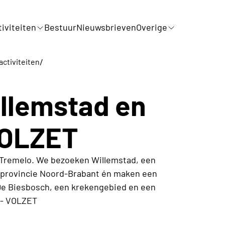
iviteiten
Bestuur
Nieuwsbrieven
Overige
/
activiteiten
llemstad en
VOLZET
remelo. We bezoeken Willemstad, een
e provincie Noord-Brabant én maken een
 De Biesbosch, een krekengebied en een
 - VOLZET