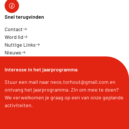
Neos Facebook
Snel terugvinden
Contact
Word lid
Nuttige Links
Nieuws
Interesse in het jaarprogramma
Stuur een mail naar neos.torhout@gmail.com en
ontvang het jaarprogramma. Zin om mee te doen?
We verwelkomen je graag op een van onze geplande
activiteiten.