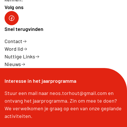
Volg ons
Neos Facebook
Snel terugvinden
Contact
Word lid
Nuttige Links
Nieuws
Interesse in het jaarprogramma
Stuur een mail naar neos.torhout@gmail.com en
ontvang het jaarprogramma. Zin om mee te doen?
We verwelkomen je graag op een van onze geplande
activiteiten.