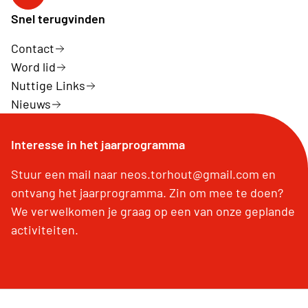
Neos Facebook
Snel terugvinden
Contact
Word lid
Nuttige Links
Nieuws
Interesse in het jaarprogramma
Stuur een mail naar neos.torhout@gmail.com en
ontvang het jaarprogramma. Zin om mee te doen?
We verwelkomen je graag op een van onze geplande
activiteiten.