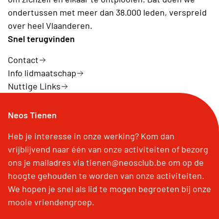
ondertussen met meer dan 38.000 leden, verspreid
over heel Vlaanderen.
Snel terugvinden
Contact
Info lidmaatschap
Nuttige Links
Neos Tienen
Heb je interesse in onze werking? Kom dan
vrijblijvend naar één van onze activiteiten of bezorg
ons je mailadres via tienen@neosclub.be om op de
hoogte gehouden te worden van onze activiteiten.
We hopen je snel als lid te mogen begroeten bij onze
mooie vriendengroep.