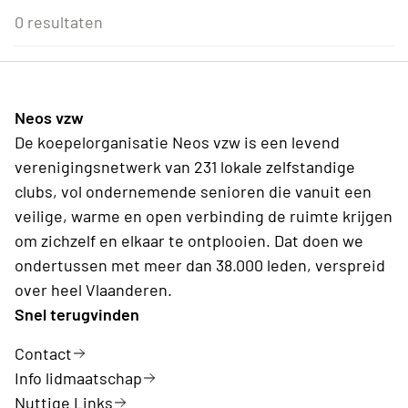
Eenmalig
Voor Neos leden van de eigen afdeling
3
4
5
6
7
8
9
0 resultaten
Daguitstappen en bedrijfsbezoeken
Wederkerend
10
11
12
13
14
15
16
Culturele daguitstappen
17
18
19
20
21
22
23
24
25
26
27
28
29
30
31
1
2
3
4
5
6
Neos vzw
Vandaag
Wissen
De koepelorganisatie Neos vzw is een levend
verenigingsnetwerk van 231 lokale zelfstandige
clubs, vol ondernemende senioren die vanuit een
veilige, warme en open verbinding de ruimte krijgen
om zichzelf en elkaar te ontplooien. Dat doen we
ondertussen met meer dan 38.000 leden, verspreid
over heel Vlaanderen.
Snel terugvinden
Contact
Info lidmaatschap
Nuttige Links