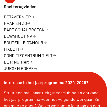
Facebookpagina Neos Tielt
Snel terugvinden
DETAVERNIER
HAAR EN ZO
BART SCHAUBROECK
DEWAHOUT NV
BOUTEILLE D'AMOUR
FIXED IT
CONDITIECENTRUM TIELT
DE RING Tielt
JURGEN POPPE
Interesse in het jaarprogramma 2024-2025?
Stuur een mail naar tielt@neosclub.be en ontvang
het jaarprogramma voor het volgende werkjaar. Zin
om mee te doen? We verwelkomen je graag op een